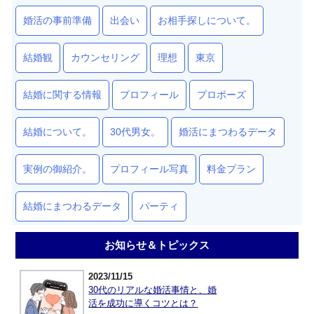
婚活の事前準備
出会い
お相手探しについて。
結婚観
カウンセリング
理想
東京
結婚に関する情報
プロフィール
プロポーズ
結婚について。
30代男女。
婚活にまつわるデータ
実例の御紹介。
プロフィール写真
料金プラン
結婚にまつわるデータ
パーティ
お知らせ＆トピックス
2023/11/15
30代のリアルな婚活事情と、婚
活を成功に導くコツとは？