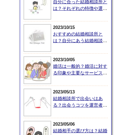
自分に合った結婚相談所と
は？それぞれの特徴や選び
方を解説
2023/10/15
おすすめの結婚相談所と
は？自分にあう結婚相談所
の選び方を紹介
2023/10/05
婚活は一般的？婚活に対す
る印象や主要なサービス、
婚活で大切なことを紹介
2023/05/13
結婚相談所で出会いはあ
る？出会うコツを運営者が
紹介
2023/05/06
結婚相手の選び方は？結婚