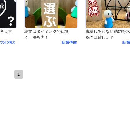
考え方
結婚はタイミングでは無
束縛しあわない結婚を求
く、決断力！
るのは難しい？
活の心構え
結婚準備
結婚
1