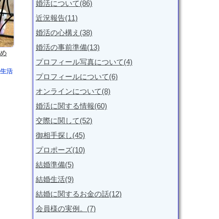
婚活について(86)
近況報告(11)
婚活の心構え(38)
婚活の事前準備(13)
め
プロフィール写真について(4)
生活
プロフィールについて(6)
オンラインについて(8)
婚活に関する情報(60)
交際に関して(52)
御相手探し(45)
プロポーズ(10)
結婚準備(5)
結婚生活(9)
結婚に関するお金の話(12)
会員様の実例。(7)