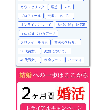
カウンセリング
理想
東京
プロフィール
交際について。
オンラインについて
結婚に関する情報
婚活にまつわるデータ
プロフィール写真
実例の御紹介。
30代男女。
結婚について。
40代男女。
料金プラン
パーティ