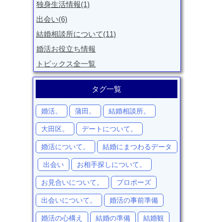
独身生活情報(1)
出会い(6)
結婚相談所について(11)
婚活お役立ち情報
トピックス全一覧
タグ一覧
婚活。
蒲田。
結婚相談所。
大田区。
デートについて。
婚活について。
結婚にまつわるデータ
出会い
お相手探しについて。
お見合いについて。
プロポーズ
出会いについて。
婚活の事前準備
婚活の心構え
結婚の準備
結婚観