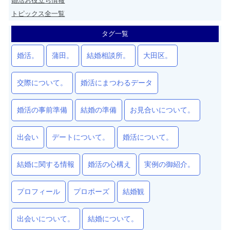
婚活お役立ち情報
トピックス全一覧
タグ一覧
婚活。
蒲田。
結婚相談所。
大田区。
交際について。
婚活にまつわるデータ
婚活の事前準備
結婚の準備
お見合いについて。
出会い
デートについて。
婚活について。
結婚に関する情報
婚活の心構え
実例の御紹介。
プロフィール
プロポーズ
結婚観
出会いについて。
結婚について。