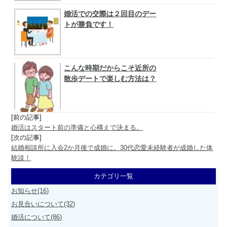
婚活での交際は２回目のデー
トが勝負です！
こんな時期だからこそ近所の
散歩デートで楽しむ方法は？
[前の記事]
婚活はスタート前の準備と心構えで決まる。
[次の記事]
結婚相談所に入会2か月後で成婚に。30代恋愛未経験者が成婚した体
験談！
カテゴリ一覧
お知らせ(16)
お見合いについて(32)
婚活について(86)