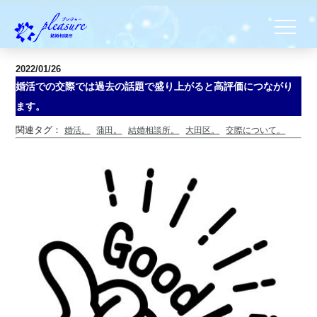
2022/01/26
婚活での交際では過去の話題で盛り上がると高評価につながり
ます。
関連タグ：
婚活。
蒲田。
結婚相談所。
大田区。
交際について。