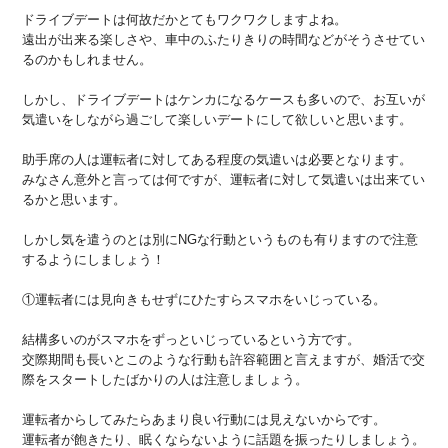
ドライブデートは何故だかとてもワクワクしますよね。
遠出が出来る楽しさや、車中のふたりきりの時間などがそうさせてい
るのかもしれません。
しかし、ドライブデートはケンカになるケースも多いので、お互いが
気遣いをしながら過ごして楽しいデートにして欲しいと思います。
助手席の人は運転者に対してある程度の気遣いは必要となります。
みなさん意外と言っては何ですが、運転者に対して気遣いは出来てい
るかと思います。
しかし気を遣うのとは別にNGな行動というものも有りますので注意
するようにしましょう！
①運転者には見向きもせずにひたすらスマホをいじっている。
結構多いのがスマホをずっといじっているという方です。
交際期間も長いとこのような行動も許容範囲と言えますが、婚活で交
際をスタートしたばかりの人は注意しましょう。
運転者からしてみたらあまり良い行動には見えないからです。
運転者が飽きたり、眠くならないように話題を振ったりしましょう。