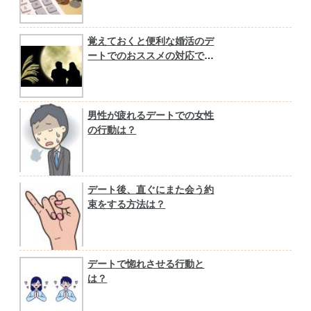
覚えておくと便利な婚活のデ
ートでのおススメの対応で
す！
男性が疲れるデートでの女性
の行動は？
デート後、直ぐにまた会う約
束をする方法は？
デートで惚れさせる行動と
は？