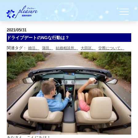
2021/05/31
ドライブデートのNGな行動は？
関連タグ：
婚活。
蒲田。
結婚相談所。
大田区。
交際について。
みなさん、こんにちは！