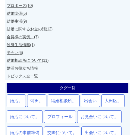
プロポーズ(10)
結婚準備(5)
結婚生活(9)
結婚に関するお金の話(12)
会員様の実例。(7)
独身生活情報(1)
出会い(6)
結婚相談所について(11)
婚活お役立ち情報
トピックス全一覧
タグ一覧
婚活。
蒲田。
結婚相談所。
出会い
大田区。
婚活について。
プロフィール
お見合いについて。
婚活の事前準備
交際について。
出会いについて。