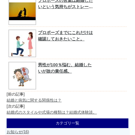
プロポーズの言葉は結婚した
いという気持ちがストレート
に伝わるもので！
プロポーズまでにこれだけは
確認しておきたいこと。
男性が100％悩む、結婚した
いが故の責任感。
[前の記事]
結婚と病気に関する関係性は？
[次の記事]
結婚式のスタイルや式場の種類は？結婚式体験談。
カテゴリ一覧
お知らせ(16)