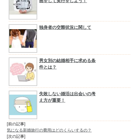
画をして実行をしよう！
独身者の交際状況に関して
男女別の結婚相手に求める条
件とは？
失敗しない婚活は出会いの考
え方が重要！
[前の記事]
気になる新婚旅行の費用はどのくらいするの？
[次の記事]