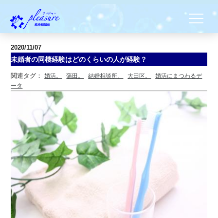
2020/11/07
未婚者の同棲経験はどのくらいの人が経験？
関連タグ：
婚活。
蒲田。
結婚相談所。
大田区。
婚活にまつわるデ
ータ