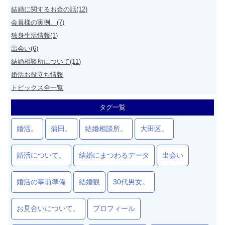
結婚に関するお金の話(12)
会員様の実例。(7)
独身生活情報(1)
出会い(6)
結婚相談所について(11)
婚活お役立ち情報
トピックス全一覧
タグ一覧
婚活。
蒲田。
結婚相談所。
大田区。
婚活について。
結婚にまつわるデータ
出会い
婚活の事前準備
結婚観
30代男女。
お見合いについて。
プロフィール