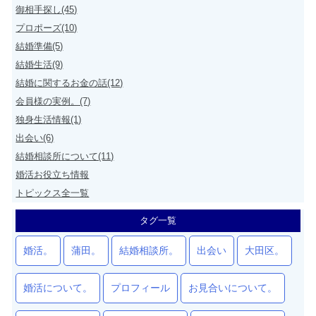
御相手探し(45)
プロポーズ(10)
結婚準備(5)
結婚生活(9)
結婚に関するお金の話(12)
会員様の実例。(7)
独身生活情報(1)
出会い(6)
結婚相談所について(11)
婚活お役立ち情報
トピックス全一覧
タグ一覧
婚活。
蒲田。
結婚相談所。
出会い
大田区。
婚活について。
プロフィール
お見合いについて。