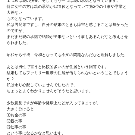
１つめは親の扶養。そしてもう一つは親の承諾となっています。
特に女性の方は親の承諾が12％位となっていて第2位の仕事や学業と
大差ない
ものとなっています。
私は男兄弟ですし、自分の結婚のときも障害と感じることは無かった
のですが、
まだまだ親の承諾で結婚が出来ないという事もあるんだなと考えさせ
られました。
昭和から平成、令和となっても不変の問題なんだなと理解しました。
あとは男性で言うと比較的多いのが住居という回答です。
結婚してもファミリー世帯の住居が借りられないということでしょう
か？
私は余り心配していませんでしたので、
ちょっとよくわかりませんがそうだと思います。
少数意見ですが年齢や健康上などが入ってきますが、
大きく分けると
①お金の事
②親の事
③仕事の事
という事になるかなと思います。