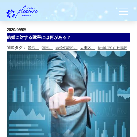
2020/09/05
結婚に対する障害には何がある？
関連タグ：
婚活。
蒲田。
結婚相談所。
大田区。
結婚に関する情報