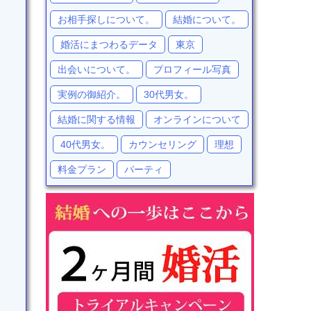
お相手探しについて。
結婚について。
婚活にまつわるデータ
東京
出会いについて。
プロフィール写真
実例の御紹介。
30代男女。
結婚に関する情報
オンラインについて
40代男女。
カウンセリング
理想
料金プラン
パーティ