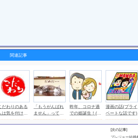
関連記事
こだわりのある
「もうがんばれ
昨年、コロナ過
漫画の話(プライ
人は気を付けよ
ません」って良
での姫誕生！(私
ベートな話です)
う。婚活でアピ
い言葉です。
事です。)
ールをする？し
[次の記事]
ない？
プレジャー結婚