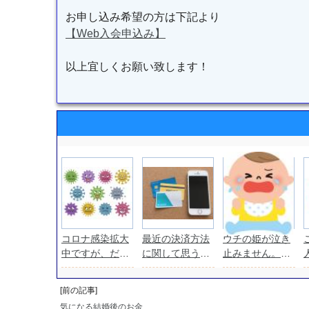
お申し込み希望の方は下記より
【Web入会申込み】
以上宜しくお願い致します！
コロナ感染拡大
最近の決済方法
ウチの姫が泣き
中ですが、だか
に関して思う
止みません。結
らこそ婚活実施
事。
婚相談所オーナ
中！
ーの育児日記。
[前の記事]
気になる結婚後のお金