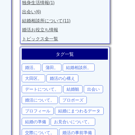
独身生活情報(1)
出会い(6)
結婚相談所について(11)
婚活お役立ち情報
トピックス全一覧
タグ一覧
婚活。
蒲田。
結婚相談所。
大田区。
婚活の心構え
デートについて。
結婚観
出会い
婚活について。
プロポーズ
プロフィール
結婚にまつわるデータ
結婚の準備
お見合いについて。
交際について。
婚活の事前準備