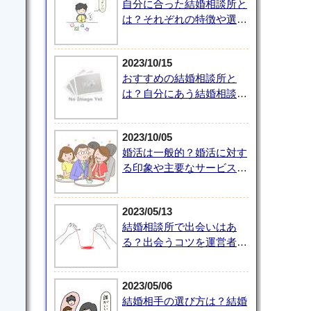
自分に合った結婚相談所と
は？それぞれの特徴や選び
方を解説
2023/10/15
おすすめの結婚相談所と
は？自分にあう結婚相談所
の選び方を紹介
2023/10/05
婚活は一般的？婚活に対す
る印象や主要なサービス、
婚活で大切なことを紹介
2023/05/13
結婚相談所で出会いはあ
る？出会うコツを運営者が
紹介
2023/05/06
結婚相手の選び方は？結婚